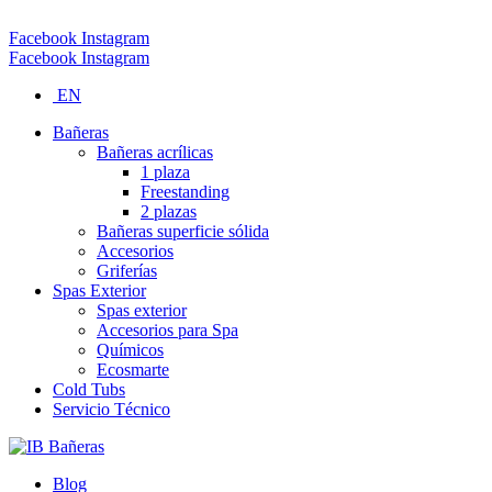
Tel (Palmares): 506-2453-1250 Email: info@ibspas.com
Facebook
Instagram
Facebook
Instagram
EN
Bañeras
Bañeras acrílicas
1 plaza
Freestanding
2 plazas
Bañeras superficie sólida
Accesorios
Griferías
Spas Exterior
Spas exterior
Accesorios para Spa
Químicos
Ecosmarte
Cold Tubs
Servicio Técnico
Blog