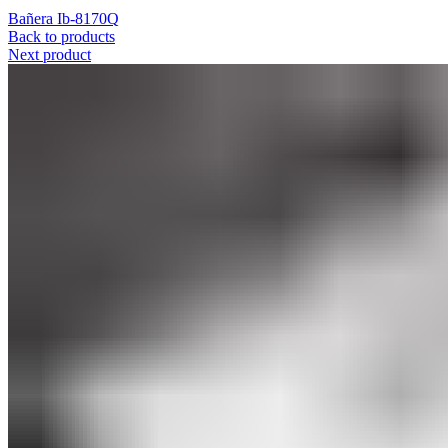
Bañera Ib-8170Q
Back to products
Next product