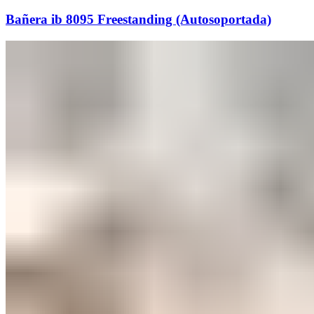
Bañera ib 8095 Freestanding (Autosoportada)