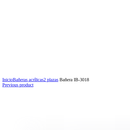
Click to enlarge
Inicio
Bañeras acrílicas
2 plazas
Bañera IB-3018
Previous product