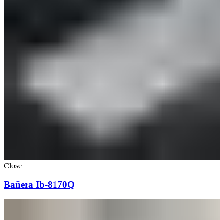
Close
Bañera Ib-8170Q