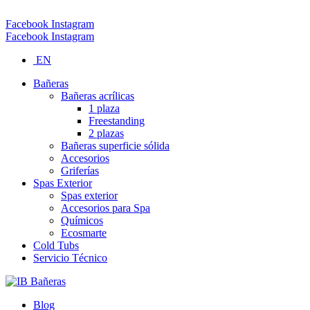
Tel (Palmares): 506-2453-1250 Email: info@ibspas.com
Facebook
Instagram
Facebook
Instagram
EN
Bañeras
Bañeras acrílicas
1 plaza
Freestanding
2 plazas
Bañeras superficie sólida
Accesorios
Griferías
Spas Exterior
Spas exterior
Accesorios para Spa
Químicos
Ecosmarte
Cold Tubs
Servicio Técnico
Blog