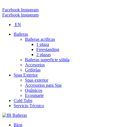
Tel (Palmares): 506-2453-1250 Email: info@ibspas.com
Facebook
Instagram
Facebook
Instagram
EN
Bañeras
Bañeras acrílicas
1 plaza
Freestanding
2 plazas
Bañeras superficie sólida
Accesorios
Griferías
Spas Exterior
Spas exterior
Accesorios para Spa
Químicos
Ecosmarte
Cold Tubs
Servicio Técnico
Blog