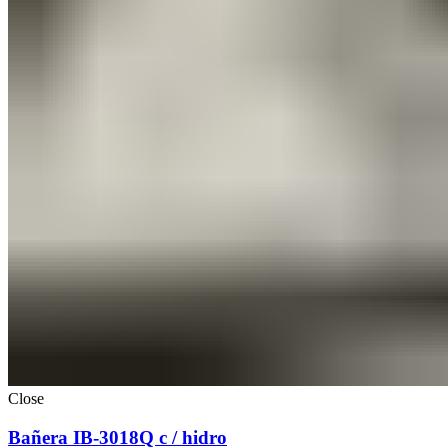
Close
Bañera IB-3018Q c / hidro