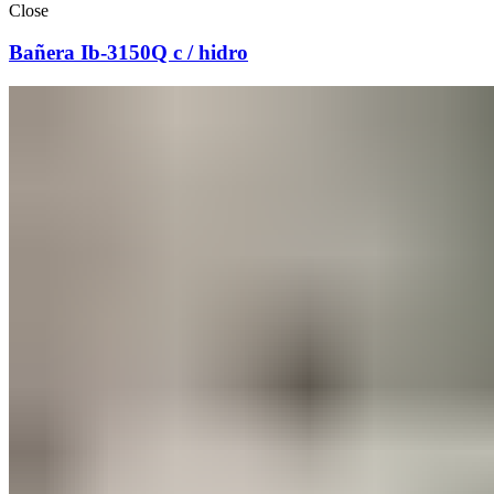
Close
Bañera Ib-3150Q c / hidro