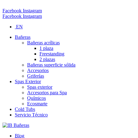
Tel (Palmares): 506-2453-1250 Email: info@ibspas.com
Facebook
Instagram
Facebook
Instagram
EN
Bañeras
Bañeras acrílicas
1 plaza
Freestanding
2 plazas
Bañeras superficie sólida
Accesorios
Griferías
Spas Exterior
Spas exterior
Accesorios para Spa
Químicos
Ecosmarte
Cold Tubs
Servicio Técnico
Blog