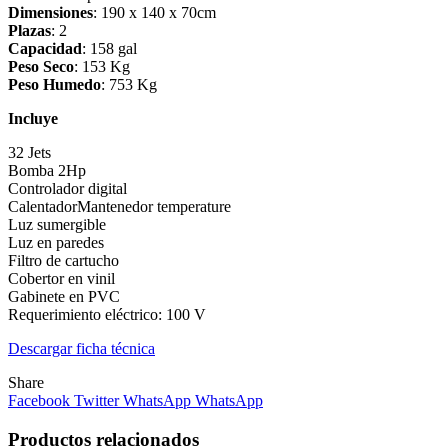
Dimensiones
: 190 x 140 x 70cm
Plazas
: 2
Capacidad
: 158 gal
Peso Seco
: 153 Kg
Peso Humedo
: 753 Kg
Incluye
32 Jets
Bomba 2Hp
Controlador digital
CalentadorMantenedor temperature
Luz sumergible
Luz en paredes
Filtro de cartucho
Cobertor en vinil
Gabinete en PVC
Requerimiento eléctrico: 100 V
Descargar ficha técnica
Share
Facebook
Twitter
WhatsApp
WhatsApp
Productos relacionados