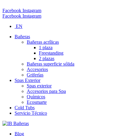
Tel (Palmares): 506-2453-1250 Email: info@ibspas.com
Facebook
Instagram
Facebook
Instagram
EN
Bañeras
Bañeras acrílicas
1 plaza
Freestanding
2 plazas
Bañeras superficie sólida
Accesorios
Griferías
Spas Exterior
Spas exterior
Accesorios para Spa
Químicos
Ecosmarte
Cold Tubs
Servicio Técnico
Blog